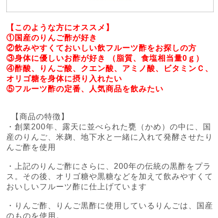
【このような方にオススメ】
①国産のりんご酢が好き
②飲みやすくておいしい飲フルーツ酢をお探しの方
③身体に優しいお酢が好き （脂質、食塩相当量0ｇ）
④酢酸、りんご酸、クエン酸、アミノ酸、ビタミンＣ、
オリゴ糖を身体に摂り入れたい
⑤フルーツ酢の定番、人気商品を飲みたい
【商品の特徴】
・創業200年、露天に並べられた甕（かめ）の中に、国
産のりんご、米麹、地下水と一緒に入れて発酵させたり
んご酢を使用
・上記のりんご酢にさらに、200年の伝統の黒酢をプラ
ス。その後、オリゴ糖や黒糖などを加えて飲みやすくて
おいしいフルーツ酢に仕上げています
・りんご酢、りんご黒酢に使用しているりんごは、国産
のものを使用。