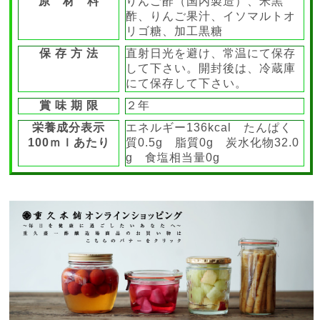
原 材 料
りんご酢（国内製造）、米黒
酢、りんご果汁、イソマルトオ
リゴ糖、加工黒糖
保 存 方 法
直射日光を避け、常温にて保存
して下さい。開封後は、冷蔵庫
にて保存して下さい。
賞 味 期 限
２年
栄養成分表示
エネルギー136kcal たんぱく
100ｍｌあたり
質0.5g 脂質0g 炭水化物32.0
g 食塩相当量0g