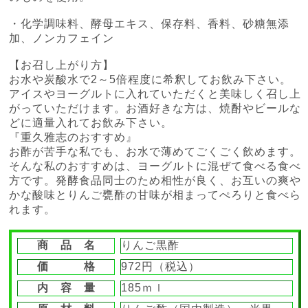
・化学調味料、酵母エキス、保存料、香料、砂糖無添
加、ノンカフェイン
【お召し上がり方】
お水や炭酸水で2～5倍程度に希釈してお飲み下さい。
アイスやヨーグルトに入れていただくと美味しく召し上
がっていただけます。お酒好きな方は、焼酎やビールな
どに適量入れてお飲み下さい。
『重久雅志のおすすめ』
お酢が苦手な私でも、お水で薄めてごくごく飲めます。
そんな私のおすすめは、ヨーグルトに混ぜて食べる食べ
方です。発酵食品同士のため相性が良く、お互いの爽や
かな酸味とりんご甕酢の甘味が相まってぺろりと食べら
れます。
商 品 名
りんご黒酢
価 格
972円（税込）
内 容 量
185ｍｌ