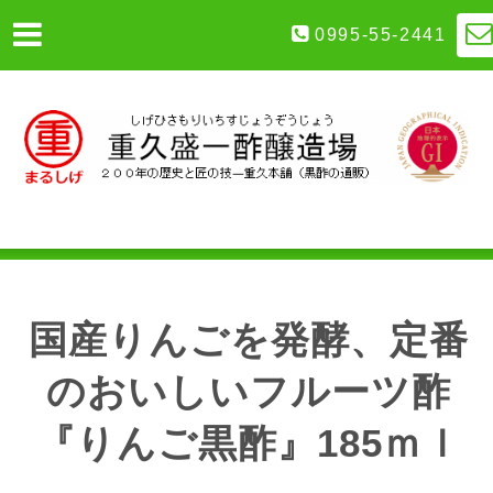
0995-55-2441
国産りんごを発酵、定番
のおいしいフルーツ酢
『りんご黒酢』185ｍｌ