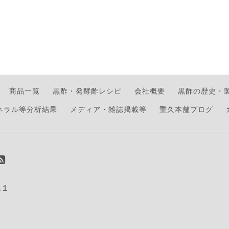
商品一覧
黒酢・発酵酢レシピ
会社概要
黒酢の歴史・
ネラル等分析結果
メディア・雑誌掲載等
重久本舗ブログ
地１