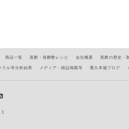
商品一覧
黒酢・発酵酢レシピ
会社概要
黒酢の歴史・
ネラル等分析結果
メディア・雑誌掲載等
重久本舗ブログ
地１