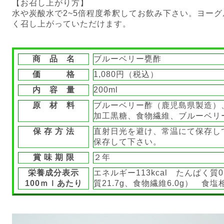
【お召し上がり方】
水や炭酸水で2~5倍程度希釈してお飲み下さい。ヨー
く召し上がっていただけます。
商 品 名
ブルーベリー甕酢
価 格
1,080円（税込）
内 容 量
200ml
原 材 料
ブルーベリー酢（鹿児島県製造）
加工黒糖、食物繊維、ブルーベリ
保 存 方 法
直射日光を避け、常温にて保存し
保存して下さい。
賞 味 期 限
２年
栄養成分表示
エネルギー113kcal たんぱく質0.
100ｍｌあたり
質21.7g、食物繊維6.0g） 食