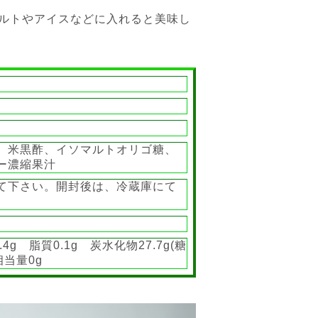
グルトやアイスなどに入れると美味し
、米黒酢、イソマルトオリゴ糖、
ー濃縮果汁
て下さい。開封後は、冷蔵庫にて
4g 脂質0.1g 炭水化物27.7g(糖
塩相当量0g