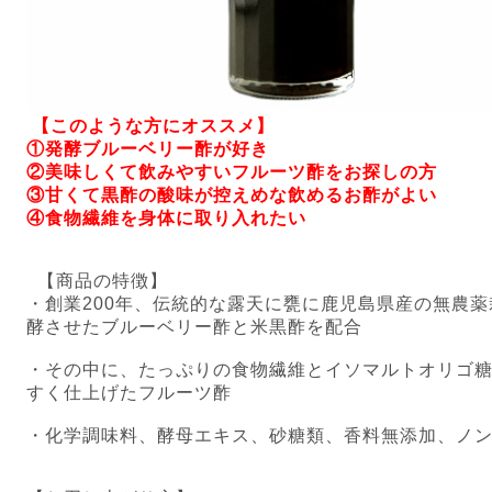
【このような方にオススメ】
①発酵ブルーベリー酢が好き
②美味しくて飲みやすいフルーツ酢をお探しの方
③甘くて黒酢の酸味が控えめな飲めるお酢がよい
④食物繊維を身体に取り入れたい
【商品の特徴】
・
創業200年、伝統的な露天に甕に鹿児島県産の無農
酵させたブルーベリー酢と米黒酢を配合
・
その中に、たっぷりの食物繊維とイソマルトオリゴ
すく仕上げたフルーツ酢
・
化学調味料、酵母エキス、砂糖類、香料無添加、ノ