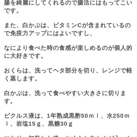
腸を綺麗にしてくれるので腸活にはもってこい
です。
また、白かぶは、ビタミン
C
が含まれているの
で免疫力アップにはよいですし、
なにより食べた時の食感が楽しめるのが個人的
に大好きです。
おくらは、洗ってヘタ部分を切り、レンジで軽
く蒸します。
白かぶは、洗って食べやすい大きさに切りま
す。
ピクルス液は、
1
年熟成黒酢
50
ｍｌ、水
250
ｍ
ｌ、岩塩
15
ｇ、黒糖
30
ｇ