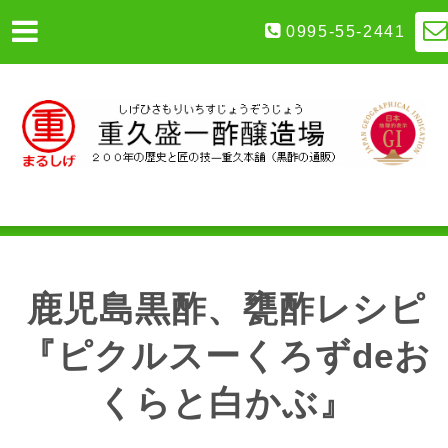
0995-55-2441
鹿児島黒酢、甕酢レシピ
『ピクルスーくろずdeお
くらと白かぶ』