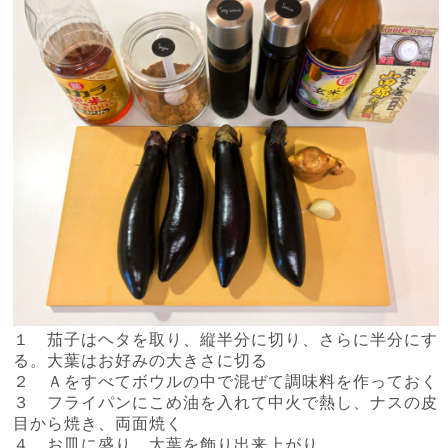
１ 茄子はヘタを取り、縦半分に切り、さらに半分にす
る。大葉はお好みの大きさに切る
２ Ａをすべてボウルの中で混ぜて調味料を作っておく
３ フライパンにこめ油を入れて中火で熱し、ナスの皮
目から焼き、両面焼く
４ お皿に盛り、大葉を飾り出来上がり