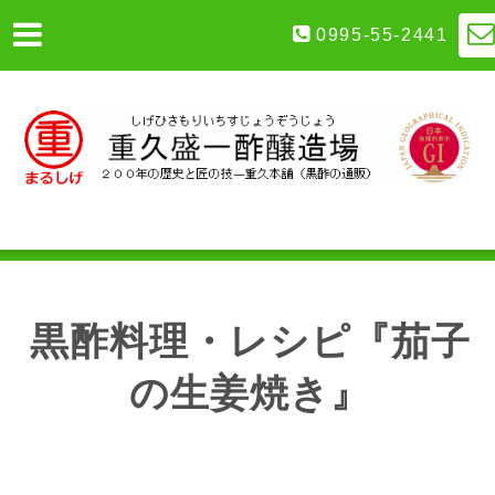
0995-55-2441
黒酢料理・レシピ『茄子
の生姜焼き』