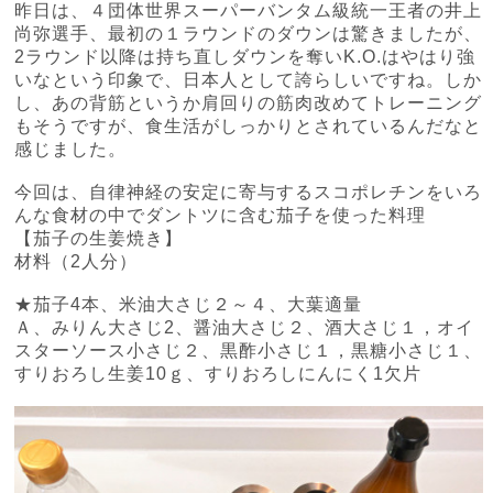
昨日は、４団体世界スーパーバンタム級統一王者の井上
尚弥選手、最初の１ラウンドのダウンは驚きましたが、
2
ラウンド以降は持ち直しダウンを奪い
K.O.
はやはり強
いなという印象で、日本人として誇らしいですね。しか
し、あの背筋というか肩回りの筋肉改めてトレーニング
もそうですが、食生活がしっかりとされているんだなと
感じました。
今回は、自律神経の安定に寄与するスコポレチンをいろ
んな食材の中でダントツに含む茄子を使った料理
【茄子の生姜焼き】
材料（
2
人分）
★茄子
4
本、米油大さじ２～４、大葉適量
Ａ、みりん大さじ
2
、醤油大さじ２、酒大さじ１，オイ
スターソース小さじ２、黒酢小さじ１，黒糖小さじ１、
すりおろし生姜
10
ｇ、すりおろしにんにく
1
欠片