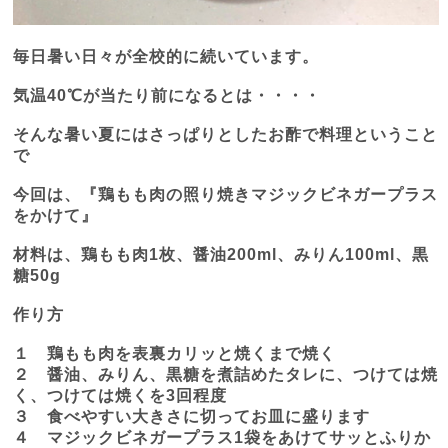
毎日暑い日々が全校的に続いています。
気温
40
℃が当たり前になるとは・・・・
そんな暑い夏にはさっぱりとしたお酢で料理ということ
で
今回は、『鶏もも肉の照り焼きマジックビネガープラス
をかけて』
材料は、鶏もも肉
1
枚、醤油
200ml
、みりん
100ml
、黒
糖
50g
作り方
１ 鶏もも肉を表裏カリッと焼くまで焼く
２ 醤油、みりん、黒糖を煮詰めたタレに、つけては焼
く、つけては焼くを
3
回程度
３ 食べやすい大きさに切ってお皿に盛ります
４ マジックビネガープラス
1
袋をあけてサッとふりか