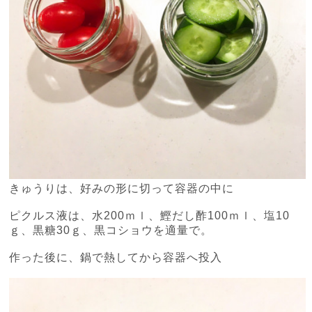
きゅうりは、好みの形に切って容器の中に
ピクルス液は、水
200
ｍｌ、鰹だし酢
100
ｍｌ、塩
10
ｇ、黒糖
30
ｇ、黒コショウを適量で。
作った後に、鍋で熱してから容器へ投入