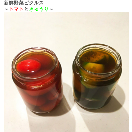
新鮮野菜ピクルス
～
トマト
と
きゅうり
～