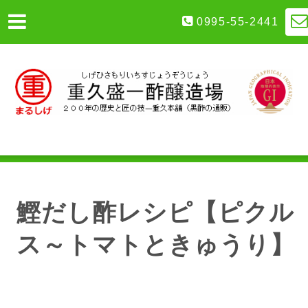
0995-55-2441
鰹だし酢レシピ【ピクル
ス～トマトときゅうり】