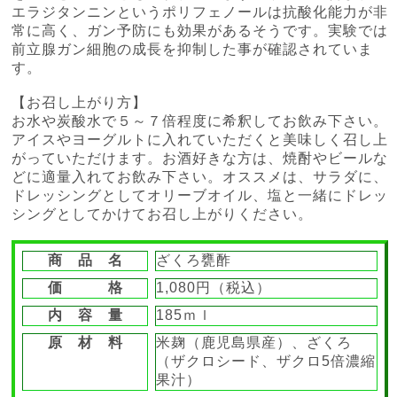
エラジタンニンというポリフェノールは抗酸化能力が非
常に高く、ガン予防にも効果があるそうです。実験では
前立腺ガン細胞の成長を抑制した事が確認されていま
す。
【お召し上がり方】
お水や炭酸水で５～７倍程度に希釈してお飲み下さい。
アイスやヨーグルトに入れていただくと美味しく召し上
がっていただけます。お酒好きな方は、焼酎やビールな
どに適量入れてお飲み下さい。オススメは、サラダに、
ドレッシングとしてオリーブオイル、塩と一緒にドレッ
シングとしてかけてお召し上がりください。
商 品 名
ざくろ甕酢
価 格
1,080円（税込）
内 容 量
185ｍｌ
原 材 料
米麹（鹿児島県産）、ざくろ
（ザクロシード、ザクロ5倍濃縮
果汁）