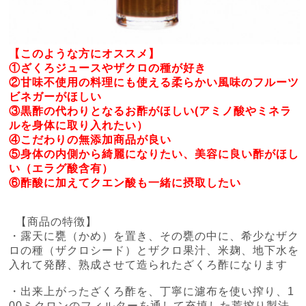
【このような方にオススメ】
①ざくろジュースやザクロの種が好き
②甘味不使用の料理にも使える柔らかい風味のフルーツ
ビネガーがほしい
③黒酢の代わりとなるお酢がほしい(アミノ酸やミネラ
ルを身体に取り入れたい）
④こだわりの無添加商品が良い
⑤身体の内側から綺麗になりたい、美容に良い酢がほし
い（エラグ酸含有）
⑥酢酸に加えてクエン酸も一緒に摂取したい
【商品の特徴】
・露天に甕（かめ）を置き、その甕の中に、希少なザク
ロの種（ザクロシード）とザクロ果汁、米麹、地下水を
入れて発酵、熟成させて造られたざくろ酢になります
・出来上がったざくろ酢を、丁寧に濾布を使い搾り、1
00ミクロンのフィルターを通して充填した荒搾り製法