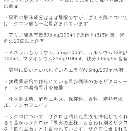
の商品
・黒酢の酸味成分はほぼ酢酸ですが、ざくろ酢について
は、クエン酸も一定量含まれています
・アミノ酸含有量605mg/100mlで黒酢とほぼ同量、米
酢の10倍以上含有
・ミネラルもカリウム155㎎/100ml、カルシウム12mg/
100ml、マグネシウム21mg/100ml、鉄分0.8mg/ml含有
・美容に良いといわれているエラグ酸3mg/100ml含有
・無農薬栽培で作られている希少価値のあるザクロシー
ド、ザクロ濃縮果汁を発酵
・化学調味料、酵母エキス、保存料、香料、糖類無添
加、ノンカフェイン
・ザクロについて：ザクロは汚れた血液を浄化してくれ
ると昔からザクロが「果実の王様」と言われ別名ザクロ
を「飲む宝石」とも言われています。ザクロに含まれる