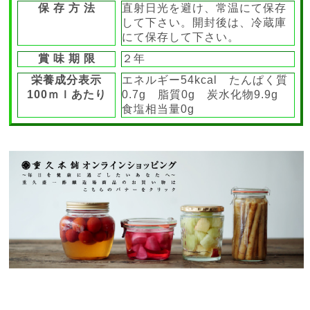
保 存 方 法
直射日光を避け、常温にて保存
して下さい。開封後は、冷蔵庫
にて保存して下さい。
賞 味 期 限
２年
栄養成分表示
エネルギー54kcal たんぱく質
100ｍｌあたり
0.7g 脂質0g 炭水化物9.9g
食塩相当量0g