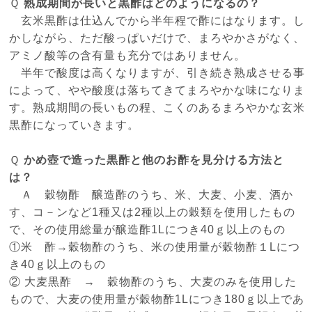
Ｑ
熟成期間が長いと黒酢はどのようになるの？
玄米黒酢は仕込んでから半年程で酢にはなります。し
かしながら、ただ酸っぱいだけで、まろやかさがなく、
アミノ酸等の含有量も充分ではありません。
半年で酸度は高くなりますが、引き続き熟成させる事
によって、やや酸度は落ちてきてまろやかな味になりま
す。熟成期間の長いもの程、こくのあるまろやかな玄米
黒酢になっていきます。
Ｑ
かめ壺で造った黒酢と他のお酢を見分ける方法と
は？
Ａ 穀物酢 醸造酢のうち、米、大麦、小麦、酒か
す、コ－ンなど1種又は2種以上の穀類を使用したもの
で、その使用総量が醸造酢1Lにつき40ｇ以上のもの
①米 酢→穀物酢のうち、米の使用量が穀物酢１Lにつ
き40ｇ以上のもの
② 大麦黒酢 → 穀物酢のうち、大麦のみを使用した
もので、大麦の使用量が穀物酢1Lにつき180ｇ以上であ