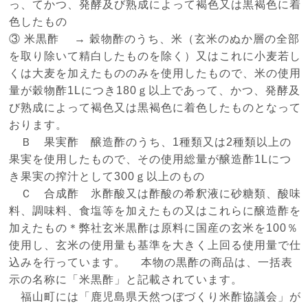
っ、てかつ、発酵及び熟成によって褐色又は黒褐色に着
色したもの
③ 米黒酢 → 穀物酢のうち、米（玄米のぬか層の全部
を取り除いて精白したものを除く）又はこれに小麦若し
くは大麦を加えたもののみを使用したもので、米の使用
量が穀物酢1Lにつき180ｇ以上であって、かつ、発酵及
び熟成によって褐色又は黒褐色に着色したものとなって
おります。
Ｂ 果実酢 醸造酢のうち、1種類又は2種類以上の
果実を使用したもので、その使用総量が醸造酢1Lにつ
き果実の搾汁として300ｇ以上のもの
Ｃ 合成酢 氷酢酸又は酢酸の希釈液に砂糖類、酸味
料、調味料、食塩等を加えたもの又はこれらに醸造酢を
加えたもの＊弊社玄米黒酢は原料に国産の玄米を100％
使用し、玄米の使用量も基準を大きく上回る使用量で仕
込みを行っています。 本物の黒酢の商品は、一括表
示の名称に「米黒酢」と記載されています。
福山町には「鹿児島県天然つぼづくり米酢協議会」が