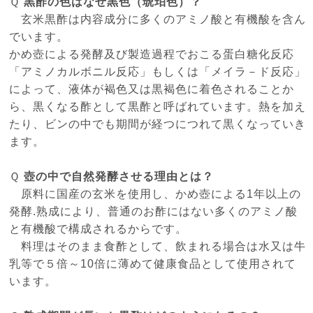
Ｑ
黒酢の色はなぜ黒色（琥珀色）？
玄米黒酢は内容成分に多くのアミノ酸と有機酸を含ん
でいます。
かめ壺による発酵及び製造過程でおこる蛋白糖化反応
「アミノカルボニル反応」もしくは「メイラ－ド反応」
によって、液体が褐色又は黒褐色に着色されることか
ら、黒くなる酢として黒酢と呼ばれています。熱を加え
たり、ビンの中でも期間が経つにつれて黒くなっていき
ます。
Ｑ
壺の中で自然発酵させる理由とは？
原料に国産の玄米を使用し、かめ壺による1年以上の
発酵.熟成により、普通のお酢にはない多くのアミノ酸
と有機酸で構成されるからです。
料理はそのまま食酢として、飲まれる場合は水又は牛
乳等で５倍～10倍に薄めて健康食品として使用されて
います。