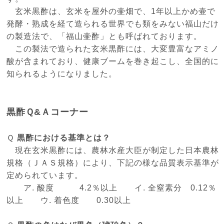
玄米黒酢は、玄米を屋外の壷畑で、1年以上かめ壷で
発酵・熟成を経て造られる世界でも類をみない福山だけ
の製造法で、「福山壷酢」とも呼ばれております。
この製法で造られた玄米黒酢には、大変豊富なアミノ
酸が含まれており、健康ブームを巻き起こし、全国的に
知られるようになりました。
黒酢Ｑ&Ａコーナー
Ｑ
黒酢における基準とは？
現在玄米黒酢には、農林水産大臣が制定した日本農林
規格（ＪＡＳ規格）により、下記の様な品質表示基準が
定められています。
ア. 酸度 4.2％以上 イ. 全窒素分 0.12％
以上 ウ. 着色度 0.30以上