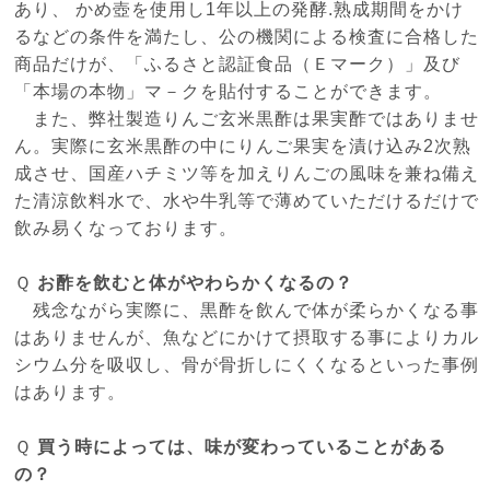
あり、 かめ壺を使用し1年以上の発酵.熟成期間をかけ
るなどの条件を満たし、公の機関による検査に合格した
商品だけが、「ふるさと認証食品（Ｅマーク）」及び
「本場の本物」マ－クを貼付することができます。
また、弊社製造りんご玄米黒酢は果実酢ではありませ
ん。実際に玄米黒酢の中にりんご果実を漬け込み2次熟
成させ、国産ハチミツ等を加えりんごの風味を兼ね備え
た清涼飲料水で、水や牛乳等で薄めていただけるだけで
飲み易くなっております。
Ｑ
お酢を飲むと体がやわらかくなるの？
残念ながら実際に、黒酢を飲んで体が柔らかくなる事
はありませんが、魚などにかけて摂取する事によりカル
シウム分を吸収し、骨が骨折しにくくなるといった事例
はあります。
Ｑ
買う時によっては、味が変わっていることがある
の？