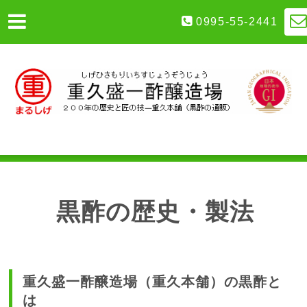
0995-55-2441
黒酢の歴史・製法
重久盛一酢醸造場（重久本舗）の黒酢と
は