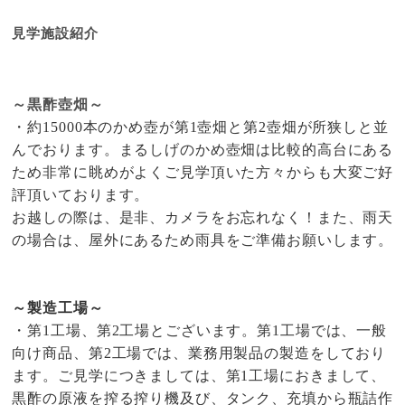
見学施設紹介
～黒酢壺畑～
・約
15000
本のかめ壺が第
1
壺畑と第
2
壺畑が所狭しと並
んでおります。まるしげのかめ壺畑は比較的高台にある
ため非常に眺めがよくご見学頂いた方々からも大変ご好
評頂いております。
お越しの際は、是非、カメラをお忘れなく！また、雨天
の場合は、屋外にあるため雨具をご準備お願いします。
～製造工場～
・第
1
工場、第
2
工場とございます。第
1
工場では、一般
向け商品、第
2
工場では、業務用製品の製造をしており
ます。ご見学につきましては、第
1
工場におきまして、
黒酢の原液を搾る搾り機及び、タンク、充填から瓶詰作