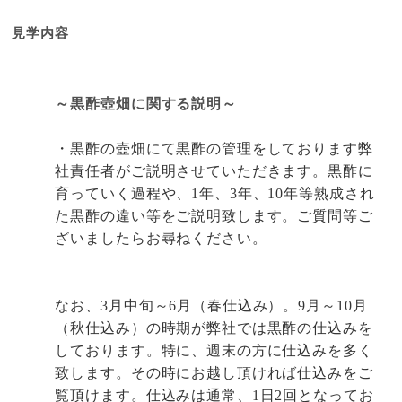
見学内容
～黒酢壺畑に関する説明～
・黒酢の壺畑にて黒酢の管理をしております弊
社責任者がご説明させていただきます。黒酢に
育っていく過程や、
1
年、
3
年、
10
年等熟成され
た黒酢の違い等をご説明致します。ご質問等ご
ざいましたらお尋ねください。
なお、
3
月中旬～
6
月（春仕込み）。
9
月～
10
月
（秋仕込み）の時期が弊社では黒酢の仕込みを
しております。特に、週末の方に仕込みを多く
致します。その時にお越し頂ければ仕込みをご
覧頂けます。仕込みは通常、
1
日
2
回となってお