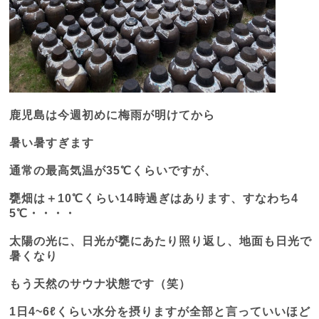
鹿児島は今週初めに梅雨が明けてから
暑い暑すぎます
通常の最高気温が
35
℃くらいですが、
甕畑は＋
10
℃くらい
14
時過ぎはあります、すなわち
4
5
℃・・・・
太陽の光に、日光が甕にあたり照り返し、地面も日光で
暑くなり
もう天然のサウナ状態です（笑）
1
日
4~6
ℓくらい水分を摂りますが全部と言っていいほど