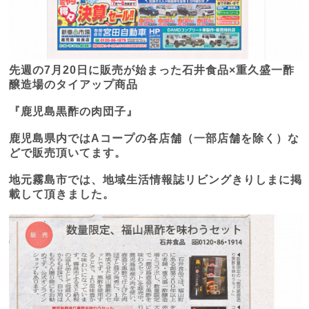
先週の
7
月
20
日に販売が始まった石井食品×重久盛一酢
醸造場のタイアップ商品
『鹿児島黒酢の肉団子』
鹿児島県内では
A
コープの各店舗（一部店舗を除く）な
どで販売頂いてます。
地元霧島市では、地域生活情報誌リビングきりしまに掲
載して頂きました。