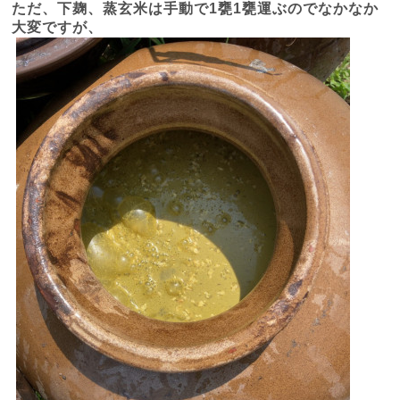
ただ、下麹、蒸玄米は手動で
1
甕
1
甕運ぶのでなかなか
大変ですが、