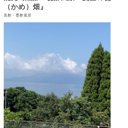
（かめ）畑』
黒酢・甕酢風景