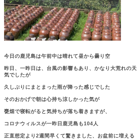
今日の鹿児島は午前中は晴れて昼から曇り空
昨日、一昨日は、台風の影響もあり、かなり大荒れの天
気でしたが
久しぶりにまとまった雨が降った感じでした
そのおかげで朝は心持ち涼しかった気が
甕畑で寝転がると気持ちが落ち着きますが、
コロナウィルスが一昨日鹿児島も
104
人
正直想定より
2
週間早くて驚きました、お盆前に増える