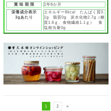
賞 味 期 限
1年6か月
栄養成分表示
エネルギー8kcal たんぱく質0.
3gあたり
1g 脂質0g 炭水化物2.7g（糖
質1.6ｇ、食物繊維1.1ｇ） 食
塩相当量0g
1
2
»