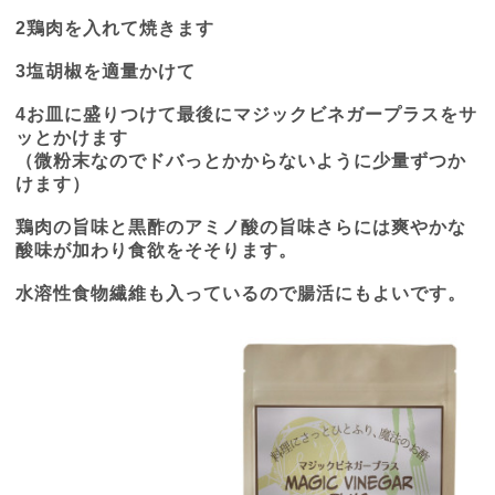
2
鶏肉を入れて焼きます
3
塩胡椒を適量かけて
4
お皿に盛りつけて最後にマジックビネガープラスをサ
ッとかけます
（微粉末なのでドバっとかからないように少量ずつか
けます）
鶏肉の旨味と黒酢のアミノ酸の旨味さらには爽やかな
酸味が加わり食欲をそそります。
水溶性食物繊維も入っているので腸活にもよいです。