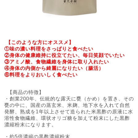
【このような方にオススメ】
①味の濃い料理をさっぱりと食べたい
②身体の健康維持に役立てたい、毎日笑顔でいたい
③アミノ酸、食物繊維を身体に取り入れたい
④
身体の内側から綺麗になりたい（腸活）
⑥料理をよりおいしく食べたい
【商品の特徴】
・創業200年、伝統的な露天に甕（かめ）を置き、その
甕の中に、国産の蒸玄米、米麹、地下水を入れて自然
発酵、熟成を1年以上させて造られた米黒酢の原液に水
溶性食物繊維、環状オリゴ糖を加えて粉末にした黒酢
濃縮粉末になります。
・約5倍濃縮の黒酢濃縮粉末