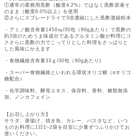
①通常の業務用黒酢（酸度4.2%）ではなく黒酢原液そ
のまま（酸度6.0%以上）を使用
②さらにスプレードライで3倍濃縮にした黒酢濃縮粉末
・アミノ酸含有量1450㎎/30包（90gあたり）で黒酢の
約3倍のためうま味成分であるグルタミン酸が料理にコ
クさらに黒酢の力でこってりとした料理をさっぱりと
した風味にかえます
・食物繊維含有量33ｇ/30包（90gあたり)
・スーパー食物繊維といわれる環状オリゴ糖（αオリゴ
糖配合）
・化学調味料、酵母エキス、保存料、香料、糖類無添
加、ノンカフェイン
【お召し上がり方】
サラダ、唐揚げ、焼き魚、カレー、パスタなど、いつ
ものお料理に1日1~2袋を目安に少量ずつふりかけてお
使いください。