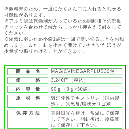
※微粉末のため、一度にたくさん口に入れるとむせる
可能性があります。
※アルミ袋は乾燥剤が入っているため開封後その都度
チャックを合わせて端からしっかり押さえて封をして
ください。
※湿気に弱いため小袋1袋は一回で使い切ることをお勧
めします。また、封を小さく開けていただいたほうが
少量ずつ振りかけることができます。
商 品 名
MAGICVINEGARPLUS30包
価 格
3,240円（税込）
内 容 量
90ｇ（3ｇ×30袋）
原 材 料
難消化性デキストリン（国内製
造）、米黒酢/環状オリゴ糖
保 存 方 法
直射日光を避け、常温にて保存
して下さい。開封後は、冷蔵庫
にて保存して下さい。