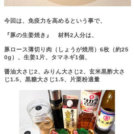
今回は、免疫力を高めるという事で、
『豚の生姜焼き』 材料
2
人分は、
豚ロース薄切り肉（しょうが焼用）
6
枚（約
25
0g
）、生姜
1
片、タマネギ
1
個、
醤油大さじ
2
、みりん大さじ
2
、玄米黒酢大さ
じ
1.5
、黒糖大さじ
1.5
、片栗粉適量