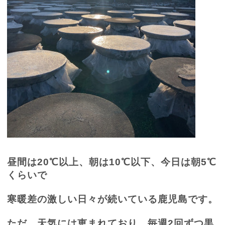
昼間は
20
℃以上、朝は
10
℃以下、今日は朝
5
℃
くらいで
寒暖差の激しい日々が続いている鹿児島です。
ただ、天気には恵まれており、毎週
2
回ずつ黒