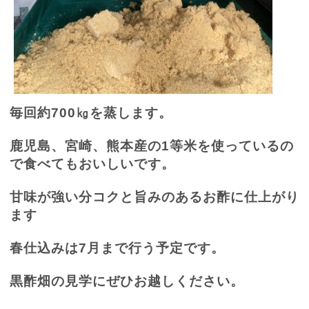
毎回約
700
㎏を蒸します。
鹿児島、宮崎、熊本産の
1
等米を使っているの
で食べてもおいしいです。
甘味が強い分コクと旨みのあるお酢に仕上がり
ます
春仕込みは
7
月まで行う予定です。
黒酢畑の見学にぜひお越しください。