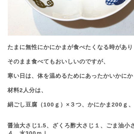
たまに無性にかにかまが食べたくなる時があり
そのまま食べてもおいしいのですが、
寒い日は、体を温めるためにあったかいかにか
材料
2
人分は、
絹ごし豆腐（
100
ｇ）×３つ、かにかま
200
ｇ
醤油大さじ
1.5
、ざくろ酢大さじ１、ごま油小
４、水
300
ｍｌ