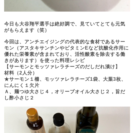
今日も大谷翔平選手は絶好調で、見ていてとても元気
がもらえます（笑）
今回は、アンチエイジングの代表的な食材であるサー
モン（アスタキサンチンやビタミン
E
など抗酸化作用に
優れた栄養素が含まれており、活性酸素を除去する働
きがあります）を使った料理レシピ
【サーモンとモッツァレラチーズのだしだれ漬け】
材料（
2
人分）
★サーモン１柵、モッツァレラチーズ
1
袋、大葉
3
枚、
にんにく１欠片
Ａ、麺つゆ大さじ４，オリーブオイル大さじ２，旨だ
し酢小さじ２