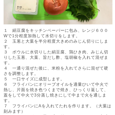
１ 絹豆腐をキッチンペーパーに包み、レンジ６００
W
で
1
分程度加熱して水切りをします。
２ 玉葱と大葉を半分程度大きめのみじん切りにしま
す。
３ ボウルに水切りした絹豆腐、鶏ひき肉、みじん切
りした玉葱、大葉、旨だし酢、塩胡椒を入れて混ぜま
す。
４ 一通り混ぜた後に、米粉を入れてさらに混ぜて硬
さを調整します。
５ 一口サイズに成型します。
６ フライパンにオリーブオイルを適量ひいて中火で
熱し、片面を焼き色つくまで焼き、ひっくり返して、
蓋をして中火で
3
分蒸し焼きにして中まで火を通しま
す。
７ フライパンに
A
を入れてたれを作ります。（大葉は
刻みます）