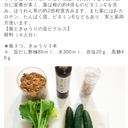
分に栄養が多く、葉は根の約
4
倍ものビタミン
C
を含
み、ほうれん草の約
2
倍程度含みます。また葉には
β-
カ
ロテン、たんぱく質、ビタミン
E
などもあり、実と葉両
方使います。
【蕪ときゅうりの旨ピクルス】
材料（４人分）
★蕪３つ、きゅうり３本
Ａ、旨だし酢極
80
ｍｌ、水
300
ｍｌ、岩塩
20
ｇ、黒糖
4
0
ｇ