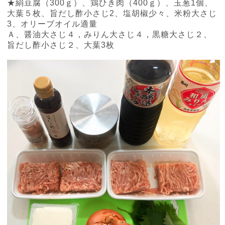
★絹豆腐（
300
ｇ）、鶏ひき肉（
400
ｇ）、玉葱
1
個、
大葉５枚、旨だし酢小さじ
2
、塩胡椒少々、米粉大さじ
3
、オリーブオイル適量
Ａ、醤油大さじ４，みりん大さじ４，黒糖大さじ２、
旨だし酢小さじ２、大葉
3
枚