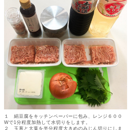
１ 絹豆腐をキッチンペーパーに包み、レンジ６００
W
で
1
分程度加熱して水切りをします。
２ 玉葱と大葉を半分程度大きめのみじん切りにしま