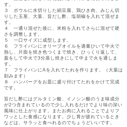
す。
３ ボウルに水切りした絹豆腐、鶏ひき肉、みじん切
りした玉葱、大葉、旨だし酢、塩胡椒を入れて混ぜま
す。
４ 一通り混ぜた後に、米粉を入れてさらに混ぜて硬
さを調整します。
５ 一口サイズに成型します。
６ フライパンにオリーブオイルを適量ひいて中火で
熱し、片面を焼き色つくまで焼き、ひっくり返して、
蓋をして中火で
3
分蒸し焼きにして中まで火を通しま
す。
７ フライパンに
A
を入れてたれを作ります。（大葉は
刻みます）
８ ハンバーグをお皿に盛り付けてたれをかけて完成
です。
旨だし酢にはグルタミン酸、イノシン酸のうま味成分
が
2
つ含まれているので少し入れるだけでより味の深い
風味に仕上がります。またお肉に入れることでよりフ
ワッとした食感になります。少し胃が疲れているとき
などは、サラッと食べれるのでちょうどいいです。