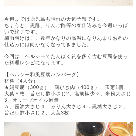
今週までは鹿児島も晴れの天気予報です。
ちょうど、黒酢、りんご酢等の春仕込みも今週いっぱ
いで終了です。
梅雨明けはここ数年かなりの高温になりあまりお酢の
仕込みには向かなくなってきました。
今回は、ヘルシーでたんぱく質を多く含む豆腐を使っ
た料理レシピになります。
【ヘルシー和風豆腐ハンバーグ】
材料（
4
人分）
★絹豆腐（
300
ｇ）、鶏ひき肉（
400
ｇ）、玉葱
1
個、
大葉５枚、旨だし酢小さじ
2
、塩胡椒少々、米粉大さじ
3
、オリーブオイル適量
Ａ、醤油大さじ４，みりん大さじ４，黒糖大さじ２、
旨だし酢小さじ２、大葉
3
枚