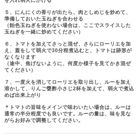
を入れ弱火にかける
５、にんにくの香りが出たら、肉としめじを炒めて、
準備しておいた玉ねぎを合わせる
（飴色玉ねぎを使わない場合は、ここでスライスした
玉ねぎを一緒に炒めてください）
６、トマトを加えてさっと混ぜ、さらにローリエを加
え、蓋をして弱火で
30
分程煮込むと、トマトは跡形が
なくなります
（途中、焦げないように、何度か様子を見てかき混ぜ
てください）
７、一度火を消してローリエを取り出し、ルーを加え
溶かして、りんご甕酢小さじ
2
杯を加えて、弱火で煮込
めば出来上がり
＊トマトの旨味をメインで味わいたい場合は、ルーは
通常の半分程度でも良いです。ルーの量は、味を見な
がらお好みで調整してください。