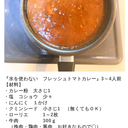
『水を使わない フレッシュトマトカレー』
3
～
4
人前
【材料】
・カレー粉 大さじ
1
・塩 コショウ 少々
・にんにく １かけ
・クミンシード 小さじ
1
（無くてもＯＫ）
・ローリエ
1
～
2
枚
・牛肉
300
ｇ
（挽肉・鶏肉・豚肉 お好きなもので〇）