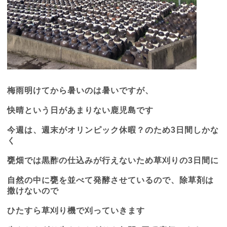
梅雨明けてから暑いのは暑いですが、
快晴という日があまりない鹿児島です
今週は、週末がオリンピック休暇？のため
3
日間しかな
く
甕畑では黒酢の仕込みが行えないため草刈りの
3
日間に
自然の中に甕を並べて発酵させているので、除草剤は
撒けないので
ひたすら草刈り機で刈っていきます