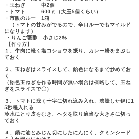
・玉ねぎ 中
2
個
・トマト
600
ｇ（大玉
5
個くらい）
・市販のルー
1
箱
（トマトの甘みがでるので、辛口ルーでもマイルド
になります）
・りんご甕酢 小さじ
2
杯
【作り方】
１、牛肉に軽く塩コショウを振り、カレー粉をまぶし
ておく
２、玉ねぎはスライスして、飴色になるまで炒めてお
く
（飴色玉ねぎを作る時間が無い場合は省略して、玉ね
ぎをスライスで〇）
３、トマトに浅く十字に切れ込み入れ、沸騰した鍋に
1
5
秒程入れる
冷水にとり皮をむき、ヘタを取り適当な大きさに切っ
ておく
４、鍋に油とみじん切にしたにんにく、クミンシード