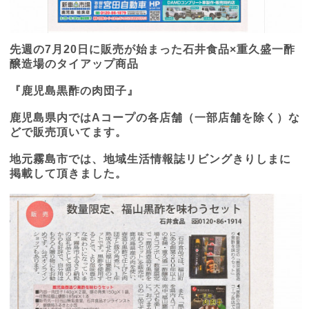
先週の
7
月
20
日に販売が始まった石井食品×重久盛一酢
醸造場のタイアップ商品
『鹿児島黒酢の肉団子』
鹿児島県内では
A
コープの各店舗（一部店舗を除く）な
どで販売頂いてます。
地元霧島市では、地域生活情報誌リビングきりしまに
掲載して頂きました。