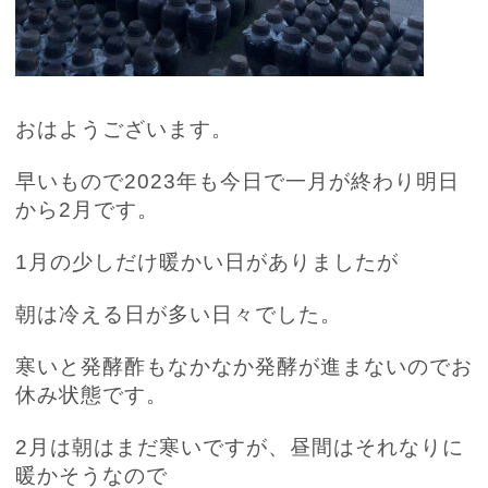
おはようございます。
早いもので
2023
年も今日で一月が終わり明日
から
2
月です。
1
月の少しだけ暖かい日がありましたが
朝は冷える日が多い日々でした。
寒いと発酵酢もなかなか発酵が進まないのでお
休み状態です。
2
月は朝はまだ寒いですが、昼間はそれなりに
暖かそうなので