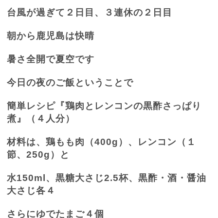
台風が過ぎて２日目、３連休の２日目
朝から鹿児島は快晴
暑さ全開で夏空です
今日の夜のご飯ということで
簡単レシピ『鶏肉とレンコンの黒酢さっぱり
煮』（４人分）
材料は、鶏もも肉（
400g
）、レンコン（１
節、
250g
）と
水
150ml
、黒糖大さじ
2.5
杯、黒酢・酒・醤油
大さじ各４
さらにゆでたまご４個