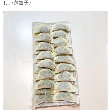
しい鶏餃子』