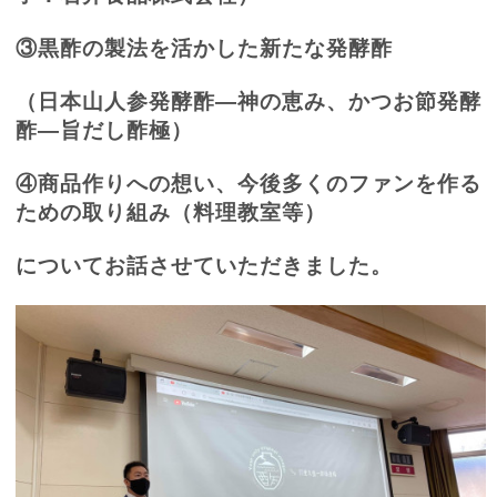
③黒酢の製法を活かした新たな発酵酢
（日本山人参発酵酢―神の恵み、かつお節発酵
酢―旨だし酢極）
④商品作りへの想い、今後多くのファンを作る
ための取り組み（料理教室等）
についてお話させていただきました。