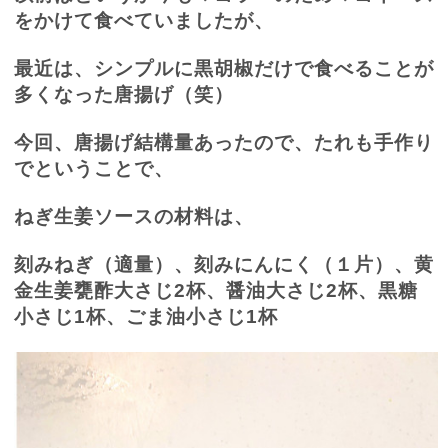
をかけて食べていましたが、
最近は、シンプルに黒胡椒だけで食べることが
多くなった唐揚げ（笑）
今回、唐揚げ結構量あったので、たれも手作り
でということで、
ねぎ生姜ソースの材料は、
刻みねぎ（適量）、刻みにんにく（１片）、黄
金生姜甕酢大さじ
2
杯、醤油大さじ
2
杯、黒糖
小さじ
1
杯、ごま油小さじ
1
杯