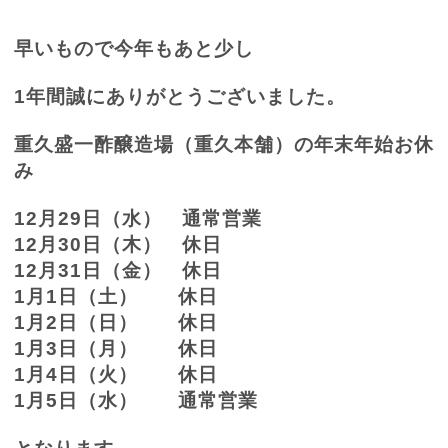
早いもので今年もあと少し
1
年間誠にありがとうございました。
重久盛一酢醸造場（重久本舗）の年末年始お休
み
12
月
29
日（水） 通常営業
12
月
30
日（木） 休日
12
月
31
日（金） 休日
1
月
1
日（土） 休日
1
月
2
日（日） 休日
1
月
3
日（月） 休日
1
月
4
日（火） 休日
1
月
5
日（水） 通常営業