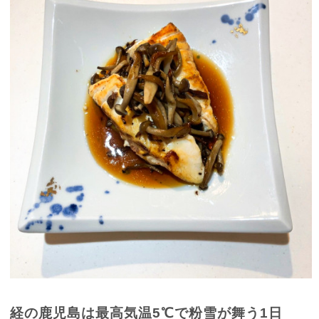
経の鹿児島は最高気温
5
℃で粉雪が舞う
1
日