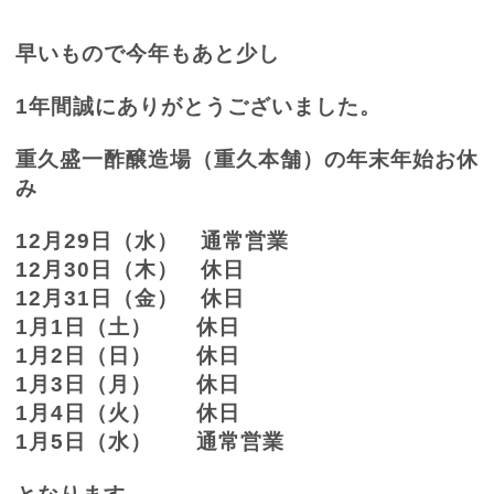
早いもので今年もあと少し
1
年間誠にありがとうございました。
重久盛一酢醸造場（重久本舗）の年末年始お休
み
12
月
29
日（水） 通常営業
12
月
30
日（木） 休日
12
月
31
日（金） 休日
1
月
1
日（土） 休日
1
月
2
日（日） 休日
1
月
3
日（月） 休日
1
月
4
日（火） 休日
1
月
5
日（水） 通常営業