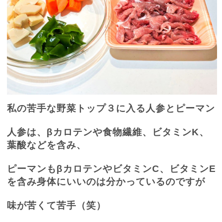
私の苦手な野菜トップ３に入る人参とピーマン
人参は、
βカロテンや食物繊維、ビタミン
K
、
葉酸などを含み、
ピーマンもβカロテンやビタミン
C
、ビタミン
E
を含み身体にいいのは分かっているのですが
味が苦くて苦手（笑）