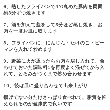
6
、熱したフライパンで
4
の丸めた豚肉を両面
約
3
分ずつ焼きます
7
、酒を加えて蓋をして
3
分ほど蒸し焼き、お
肉を一度お皿に取ります
8
、フライパンに、にんじん・たけのこ・ピー
マンを入れて炒めます
9
、野菜に火が通ったらお肉を戻し入れて、合
わせておいた調味料
1
を再度よく混ぜてから入
れて、とろみがつくまで炒め合わせます
10
、後は皿に盛り合わせて出来上がり
揚げてない分だけさっぱり食べれて、脂質を抑
えられるのが健康的で良いです