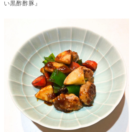
い黒酢酢豚』