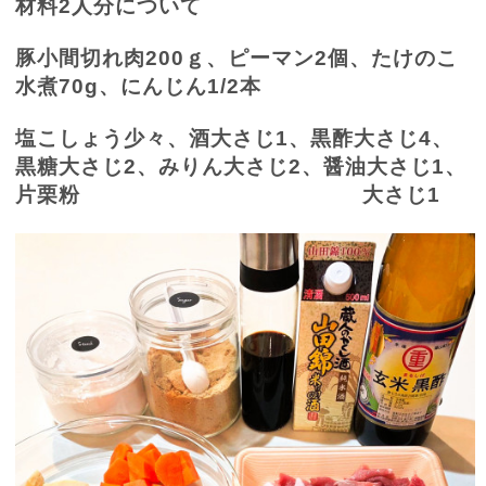
材料
2
人分について
豚小間切れ肉
200
ｇ、ピーマン
2
個、たけのこ
水煮
70g
、にんじん
1/2
本
塩こしょう少々、酒大さじ
1
、黒酢大さじ
4
、
黒糖大さじ
2
、みりん大さじ
2
、醤油大さじ
1
、
片栗粉 大さじ
1