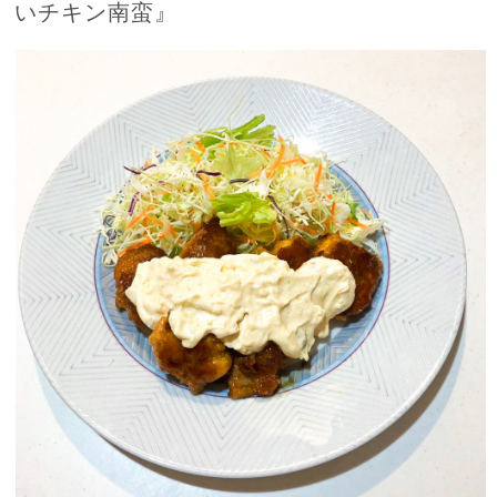
いチキン南蛮』