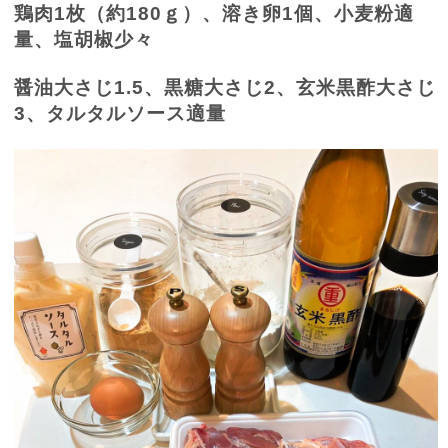
鶏肉
1
枚（約
180
ｇ）、溶き卵
1
個、小麦粉適
量、塩胡椒少々
醤油大さじ
1.5
、黒糖大さじ
2
、玄米黒酢大さじ
3
、タルタルソース適量