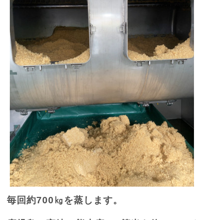
毎回約
700
㎏を蒸します。