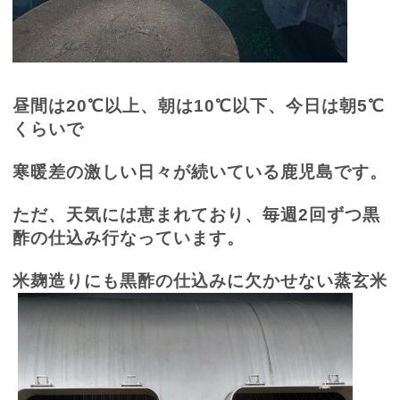
昼間は
20
℃以上、朝は
10
℃以下、今日は朝
5
℃
くらいで
寒暖差の激しい日々が続いている鹿児島です。
ただ、天気には恵まれており、毎週
2
回ずつ黒
酢の仕込み行なっています。
米麹造りにも黒酢の仕込みに欠かせない蒸玄米