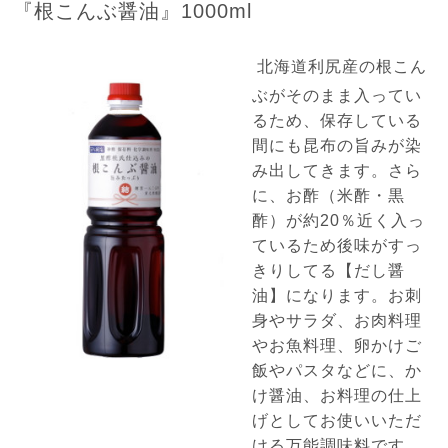
『根こんぶ醤油』1000ml
北海道利尻産の根こん
ぶがそのまま入ってい
るため、保存している
間にも昆布の旨みが染
み出してきます。さら
に、お酢（米酢・黒
酢）が約20％近く入っ
ているため後味がすっ
きりしてる【だし醤
油】になります。お刺
身やサラダ、お肉料理
やお魚料理、卵かけご
飯やパスタなどに、か
け醤油、お料理の仕上
げとしてお使いいただ
ける万能調味料です。