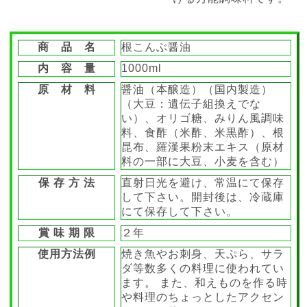
商 品 名
根こんぶ醤油
内 容 量
1000ml
原 材 料
醤油（本醸造）（国内製造）
（大豆：遺伝子組換えでな
い）、オリゴ糖、みりん風調味
料、食酢（米酢、米黒酢）、根
昆布、羅漢果粉末エキス（原材
料の一部に大豆、小麦を含む）
保 存 方 法
直射日光を避け、常温にて保存
して下さい。開封後は、冷蔵庫
にて保存して下さい。
賞 味 期 限
２年
使用方法例
焼き魚やお刺身、天ぷら、サラ
ダ等数多くの料理に使われてい
ます。 また、和えものを作る時
や料理のちょっとしたアクセン