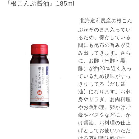
『根こんぶ醤油』185ml
北海道利尻産の根こん
ぶがそのまま入ってい
るため、保存している
間にも昆布の旨みが染
み出してきます。さら
に、お酢（米酢・黒
酢）が約20％近く入っ
ているため後味がすっ
きりしてる【だし醤
油】になります。お刺
身やサラダ、お肉料理
やお魚料理、卵かけご
飯やパスタなどに、か
け醤油、お料理の仕上
げとしてお使いいただ
ける万能調味料です。