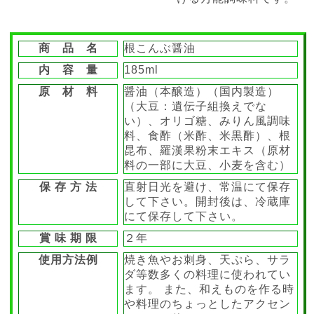
商 品 名
根こんぶ醤油
内 容 量
185ml
原 材 料
醤油（本醸造）（国内製造）
（大豆：遺伝子組換えでな
い）、オリゴ糖、みりん風調味
料、食酢（米酢、米黒酢）、根
昆布、羅漢果粉末エキス（原材
料の一部に大豆、小麦を含む）
保 存 方 法
直射日光を避け、常温にて保存
して下さい。開封後は、冷蔵庫
にて保存して下さい。
賞 味 期 限
２年
使用方法例
焼き魚やお刺身、天ぷら、サラ
ダ等数多くの料理に使われてい
ます。 また、和えものを作る時
や料理のちょっとしたアクセン