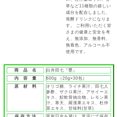
草など11種類の嬉しい
成分を配合しました、
発酵ドリンクになりま
す。 ご利用いただく皆
さまの健康と安全を考
え、無添加、無香料、
無着色、アルコール不
使用です。
商 品 名
白井田七『甕』
内 容 量
600g （20g×30包）
原 材 料
オリゴ糖、ライチ果汁、田七人
参酢、ザクロ果汁、アサイーエ
キス、鮫軟骨抽出物、レモン果
汁、寒天、羅漢果エキス、杜仲
茶エキス、甘味料(甘草)
保 存 方 法
直射日光を避け、常温にて保存