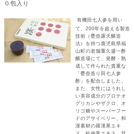
０包入り
有機田七人参を用い
て、200年を超える製造
技術（甕壺露天醸造
法）を持つ鹿児島県福
山町の老舗重久盛一酢
醸造場にて、発酵・熟
成して作られた貴重な
「甕壺造り田七人参
酢」を配合しました。
また、女性にはうれし
い美容成分のプロテオ
グリカンやザクロ、オ
リゴ糖やスーパーフー
ドのアサイベリー、和
漢素材の羅漢果エキ
ス、杜仲葉エキス、甘