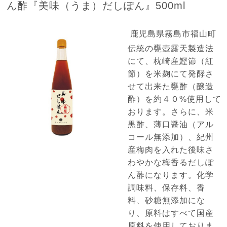
ん酢『美味（うま）だしぽん』500ml
鹿児島県霧島市福山町
伝統の甕壺露天製造法
にて、枕崎産鰹節（紅
節）を米麹にて発酵さ
せて出来た甕酢（醸造
酢）を約４０%使用して
おります。さらに、米
黒酢、薄口醤油（アル
コール無添加）、紀州
産梅肉を入れた後味さ
わやかな梅香るだしぽ
ん酢になります。化学
調味料、保存料、香
料、砂糖無添加にな
り、原料はすべて国産
原料を使用しておりま