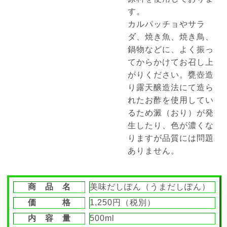
す。
カルパッチョやサラ
ダ、焼き魚、焼き鳥、
鍋物などに、よく振っ
てからかけてお召し上
がりください。甕壺造
り露天醸造法にて造ら
れたお酢を使用してい
るため澱（おり）が発
生したり、色が濃くな
りますが品質には問題
ありません。
商 品 名
美味だしぽん（うまだしぽん）
価 格
1,250円（税別）
内 容 量
500ml