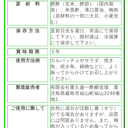
原 材 料
鰹酢（玄米、鰹節）（国内製
造）、米黒酢、薄口醤油、梅肉
（原材料の一部に大豆、小麦含
む）
保 存 方 法
直射日光を避け、常温にて保存
して下さい。開封後は、冷蔵庫
にて保存して下さい。
賞 味 期 限
２年
使用方法例
カルパッチョやサラダ、焼き
魚、焼き鳥、鍋物などに、よく
振ってからかけてお召し上がり
ください。
製造販売者
有限会社重久盛一酢醸造場 鹿
児島県霧島市福山町福山2246番
地1
ご使用に際して
自然に成分が沈殿し澱（オリ）
がでる場合がありますが、品質
には問題ありません。また、梅
肉が入っているため振ってから