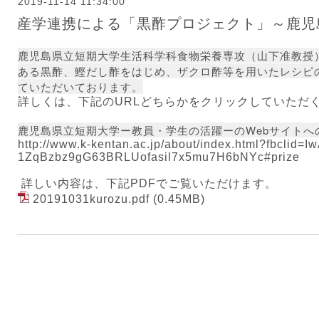
2019-11-14 11:34:00
産学連携による「黒酢プロジェクト」～鹿児
鹿児島県立短期大学生活科学科食物栄養専攻（山下准教授
ある黒酢、鰹だし酢をはじめ、ザクロ酢等を用いたレシピ
ていただいております。
詳しくは、下記のURLどちらかをクリックしていただ
鹿児島県立短期大学ー教員・学生の活躍ーのWebサイトへ
http://www.k-kentan.ac.jp/about/index.html?fbc
1ZqBzbz9gG63BRLUofasil7x5mu7H6bNYc#prize
詳しい内容は、下記PDFでご覧いただけます。
20191031kurozu.pdf
(0.45MB)