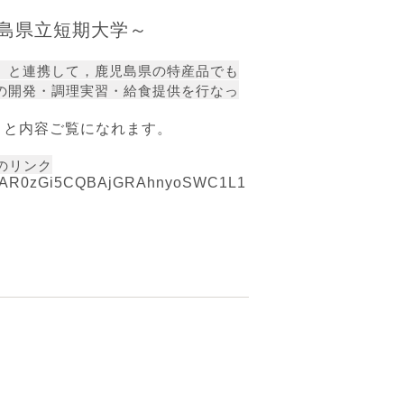
島県立短期大学～
）と連携して，鹿児島県の特産品でも
の開発・調理実習・給食提供を行なっ
くと内容ご覧になれます。
のリンク
lid=IwAR0zGi5CQBAjGRAhnyoSWC1L1