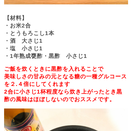
【材料】
・お米
2
合
・とうもろこし
1
本
・酒 大さじ
1
・塩 小さじ
1
・1年熟成甕酢・黒酢 小さじ
1
ご飯を炊くときに黒酢を入れることで
美味しさの甘みの元となる糖の一種グルコース
を２.４倍にしてくれます
2合に小さじ1杯程度なら炊き上がったとき黒
酢の風味はほぼしないのでおススメです。