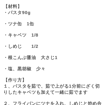
【材料】
・パスタ
90g
・ツナ缶
1
缶
・キャベツ
1/8
・しめじ
1/2
・根こんぶ醤油 大さじ
1
・塩、黒胡椒 少々
【作り方】
１、パスタを茹で、茹で上がる
1
分前にざく切
りしたキャベツも加えて一緒に茹でます
２、フライパンにツナを入れ、しめじと炒め合