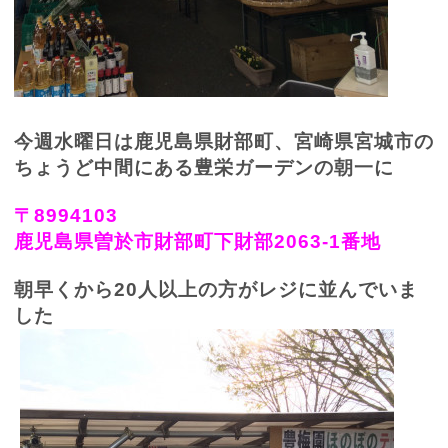
今週水曜日は鹿児島県財部町、宮崎県宮城市の
ちょうど中間にある豊栄ガーデンの朝一に
〒
8994103
鹿児島県曽於市財部町下財部
2063-1
番地
朝早くから
20
人以上の方がレジに並んでいま
した