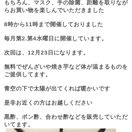
もちろん、マスク、手の除菌、距離を取りなが
らお買い物を楽しんでいただきました
8
時から
11
時まで開催しておりました
毎月第
2.
第
4
水曜日に開催しています。
次回は、
12
月
23
日になります。
無料でぜんざいや焼き芋など体が温まるものを
ご提供してます。
青空の下で太陽が出てくれば暖かいです
是非お近くの方はお越しください
黒酢、ポン酢、合わせ酢などを販売していただ
いてます。