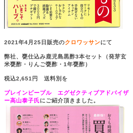
2021
年
4
月
25
日販売の
クロワッサン
にて
弊社、甕仕込み鹿児島黒酢
3
本セット（発芽玄
米甕酢・りんご甕酢・
1
年甕酢）
税込
2,651
円 送料別を
プレインピープル エグゼクティブアドバイザ
ー高山泰子氏
にご紹介頂きました。