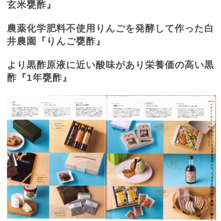
玄米甕酢』
農薬化学肥料不使用りんごを発酵して作った白
井農園『りんご甕酢』
より黒酢原液に近い酸味があり栄養価の高い黒
酢『
1
年甕酢』