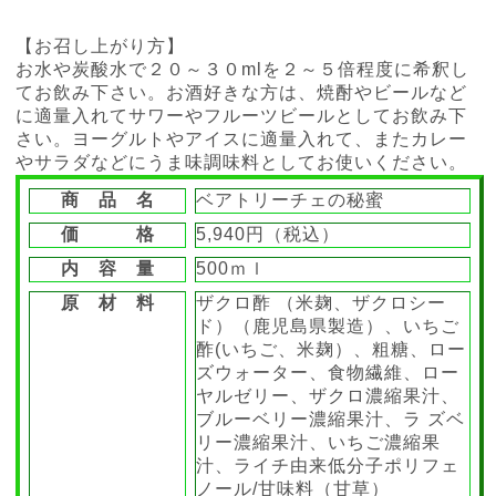
【お召し上がり方】
お水や炭酸水で２０～３０mlを２～５倍程度に希釈し
てお飲み下さい。お酒好きな方は、焼酎やビールなど
に適量入れてサワーやフルーツビールとしてお飲み下
さい。ヨーグルトやアイスに適量入れて、またカレー
やサラダなどにうま味調味料としてお使いください。
商 品 名
ベアトリーチェの秘蜜
価 格
5,940円（税込）
内 容 量
500ｍｌ
原 材 料
ザクロ酢 （米麹、ザクロシー
ド）（鹿児島県製造）、いちご
酢(いちご、米麹）、粗糖、ロー
ズウォーター、食物繊維、ロー
ヤルゼリー、ザクロ濃縮果汁、
ブルーベリー濃縮果汁、ラ ズベ
リー濃縮果汁、いちご濃縮果
汁、ライチ由来低分子ポリフェ
ノール/甘味料（甘草）