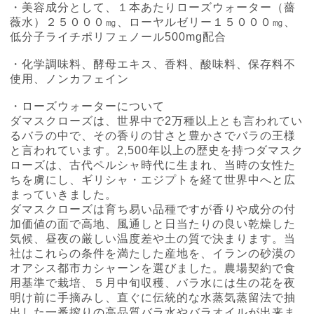
・美容成分として、１本あたりローズウォーター（薔
薇水）２５０００㎎、ローヤルゼリー１５０００㎎、
低分子ライチポリフェノール500mg配合
・化学調味料、酵母エキス、香料、酸味料、保存料不
使用、ノンカフェイン
・ローズウォーターについて
ダマスクローズは、世界中で
2
万種以上とも言われてい
るバラの中で、その香りの甘さと豊かさでバラの王様
と言われています。
2,500
年以上の歴史を持つダマスク
ローズは、古代ペルシャ時代に生まれ、当時の女性た
ちを虜にし、ギリシャ・エジプトを経て世界中へと広
まっていきました。
ダマスクローズは育ち易い品種ですが香りや成分の付
加価値の面で高地、風通しと日当たりの良い乾燥した
気候、昼夜の厳しい温度差や土の質で決まります。当
社はこれらの条件を満たした産地を、イランの砂漠の
オアシス都市カシャーンを選びました。農場契約で食
用基準で栽培、５月中旬収穫、バラ水には生の花を夜
明け前に手摘みし、直ぐに伝統的な水蒸気蒸留法で抽
出した一番搾りの高品質バラ水やバラオイルが出来ま