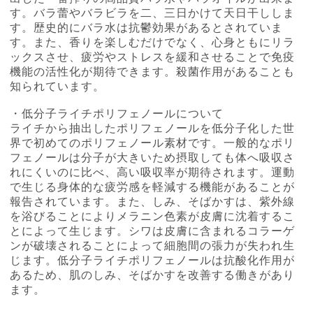
す。バラ蕾やバラビラを二、三日かけて天日干ししま
す。歴史的にバラ水は抗鬱効果があるとされていま
す。また、香りを楽しむだけでなく、心身ともにリラ
ックスさせ、疲労やストレスを緩和させることで免疫
機能の活性化が期待できます。殺菌作用があることも
知られています。
・低分子ライチポリフェノールについて
ライチから抽出したポリフェノールを低分⼦化した世
界で初めてのポリフェノール素材です。⼀般的なポリ
フェノールは分⼦が⼤きいため摂取しても体へ吸収さ
れにくいのに比べ、高い吸収率が期待されます。運動
で生じる身体的な疲労感を軽減する機能があることが
報告されています。また、しみ、そばかすは、紫外線
を浴びることによりメラニン色素が皮膚に沈着するこ
とによって生じます。シワは皮膚に含まれるコラーゲ
ンが破壊されることによって細胞間の張力が失われ生
じます。低分子ライチポリフェノールは抗酸化作用が
あるため、肌のしみ、そばかすを改善する働きがあり
ます。