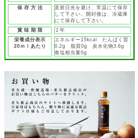
保 存 方 法
直射日光を避け、常温にて保存
して下さい。開封後は、冷蔵庫
にて保存して下さい。
賞 味 期 限
２年
栄養成分表示
エネルギー15kcal たんぱく質
20ｍｌあたり
0.2g 脂質0g 炭水化物3.6g
食塩相当量0g