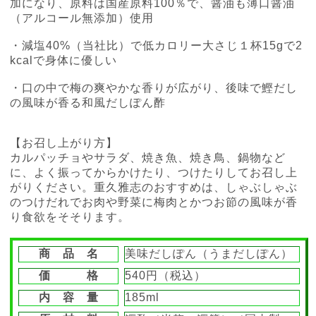
加になり、原料は国産原料100％で、醤油も薄口醤油
（アルコール無添加）使用
・減塩40%（当社比）で低カロリー大さじ１杯15gで2
kcalで身体に優しい
・口の中で梅の爽やかな香りが広がり、後味で鰹だし
の風味が香る和風だしぽん酢
【お召し上がり方】
カルパッチョやサラダ、焼き魚、焼き鳥、鍋物など
に、よく振ってからかけたり、つけたりしてお召し上
がりください。重久雅志のおすすめは、しゃぶしゃぶ
のつけだれでお肉や野菜に梅肉とかつお節の風味が香
り食欲をそそります。
商 品 名
美味だしぽん（うまだしぽん）
価 格
540円（税込）
内 容 量
185ml