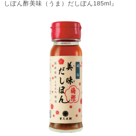
しぽん酢美味（うま）だしぽん185ml』