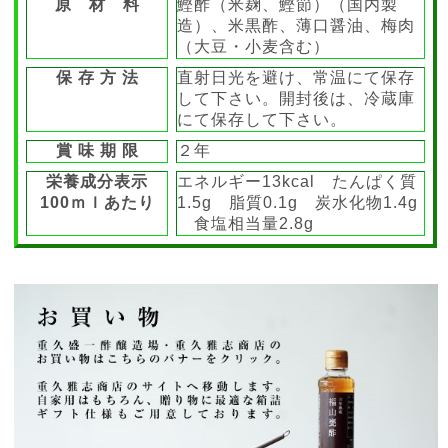
原 材 料
鰹酢（米麹、鰹節）（国内製
造）、米黒酢、薄口醤油、梅肉
（大豆・小麦含む）
保 存 方 法
直射日光を避け、常温にて保存
して下さい。開封後は、冷蔵庫
にて保存して下さい。
賞 味 期 限
２年
栄養成分表示
エネルギー13kcal たんぱく質
100ｍｌあたり
1.5g 脂質0.1g 炭水化物1.4g
食塩相当量2.8g