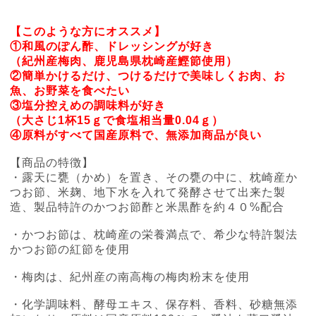
【このような方にオススメ】
①和風のぽん酢、ドレッシングが好き
（紀州産梅肉、鹿児島県枕崎産鰹節使用）
②簡単かけるだけ、つけるだけで美味しくお肉、お
魚、お野菜を食べたい
③塩分控えめの調味料が好き
（大さじ1杯15ｇで食塩相当量0.04ｇ）
④原料がすべて国産原料で、無添加商品が良い
【商品の特徴】
・露天に甕（かめ）を置き、その甕の中に、枕崎産か
つお節、米麹、地下水を入れて発酵させて出来た製
造、製品特許のかつお節酢と米黒酢を約４０%配合
・かつお節は、枕崎産の栄養満点で、希少な特許製法
かつお節の紅節を使用
・梅肉は、紀州産の南高梅の梅肉粉末を使用
・化学調味料、酵母エキス、保存料、香料、砂糖無添