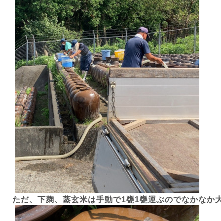
ただ、下麹、蒸玄米は手動で
1
甕
1
甕運ぶのでなかなか