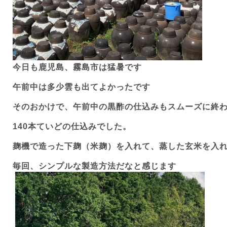
今日も鹿児島、霧島市は猛暑です
午前中は多少雲も出てよかったです
そのおかけで、午前中の黒酢の仕込みもスムーズに終
140
本ていどの仕込みでした。
麹機で造った下麹（米麹）を入れて、蒸した玄米を入
毎回、シンプルな製造方法だなと感じます