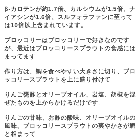
β
-
カロテンが約
1.7
倍、カルシウムが
1.5
倍、ナ
イアシンが
1.6
倍、スルフォラファンに至って
は
10
倍以上含まれています。
ブロッコリーはブロッコリーで好きなのです
が、最近はブロッコリースプラウトの食感には
まってます
作り方は、鯛を食べやすい大きさに切り、ブロ
ッコリースプラウトを上に盛り付けて
りんご甕酢とオリーブオイル、岩塩、胡椒を混
ぜたものを上からかけるだけです。
りんごの甘味、お酢の酸味、オリーブオイルの
風味、ブロッコリースプラウトの爽やかさが鯛
と相まって