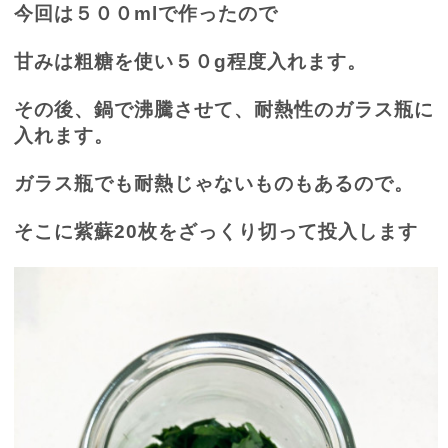
今回は５００
ml
で作ったので
甘みは粗糖を使い５０
g
程度入れます。
その後、鍋で沸騰させて、耐熱性のガラス瓶に
入れます。
ガラス瓶でも耐熱じゃないものもあるので。
そこに紫蘇
20
枚をざっくり切って投入します