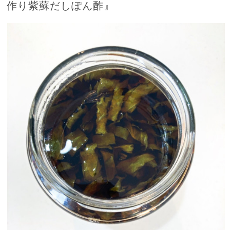
作り紫蘇だしぽん酢』