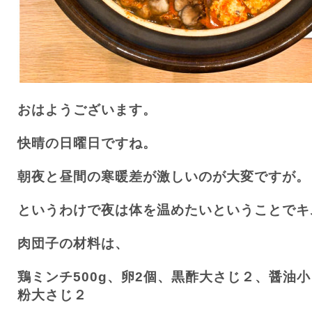
おはようございます。
快晴の日曜日ですね。
朝夜と昼間の寒暖差が激しいのが大変ですが。
というわけで夜は体を温めたいということでキ
肉団子の材料は、
鶏ミンチ
500g
、卵
2
個、黒酢大さじ２、醤油小
粉大さじ２