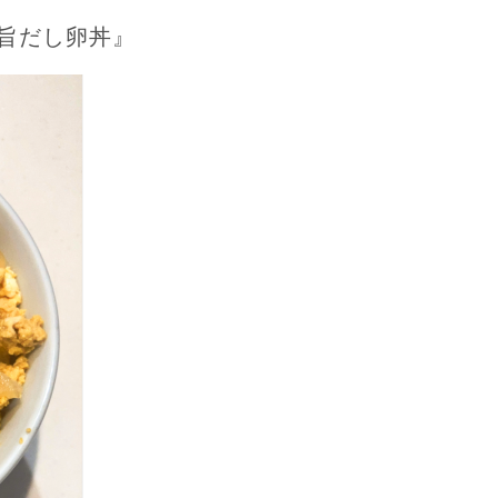
旨だし卵丼』