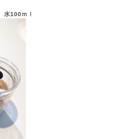
、水
100
ｍｌ