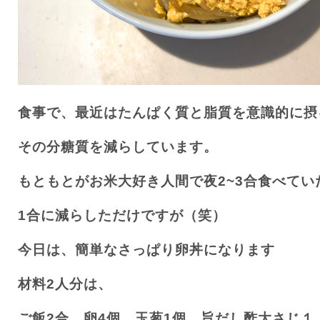
食事で、最近はたんぱく質と脂質を意識的に摂
その分糖質を減らしています。
もともとがお米大好き人間で夜
2~3
合食べてい
1
合に減らしただけですが（笑）
今日は、簡単なさっぱり卵丼になります
材料
2
人分は、
ご飯
2
合、卵
4
個、玉葱
1
個、旨だし酢大さじ１