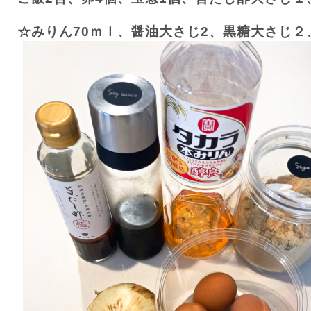
☆みりん
70
ｍｌ、醤油大さじ
2
、黒糖大さじ２