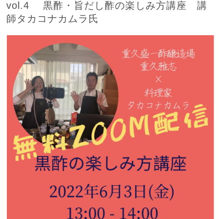
vol.4 黒酢・旨だし酢の楽しみ方講座 講
師タカコナカムラ氏