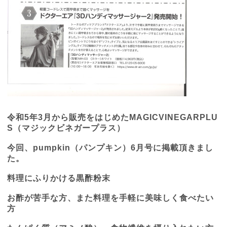
令和
5
年
3
月から販売をはじめた
MAGICVINEGARPLU
S
（マジックビネガープラス）
今回、
pumpkin
（パンプキン）
6
月号に掲載頂きまし
た。
料理にふりかける黒酢粉末
お酢が苦手な方、また料理を手軽に美味しく食べたい
方