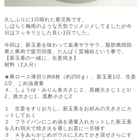
久しぶりに
1
日晴れた鹿児島です。
しばらく梅雨のような天気でジメジメしてましたが今
日はスッキリとした良い
1
日でした。
今回は、新玉葱を味わって血液サラサラ、脂肪燃焼効
果と豚肉で疲労回復、たんぱく質補給という事で、
【新玉葱の一緒に、生姜焼き】
材料（
2
人分）
★豚ロース薄切り肉
6
枚（約
250
ｇ）、新玉葱
1/2
、生姜
1/2
、こめ油適量
Ａ、しょうゆ・みりん各大さじ２、黒糖大さじ１と
1/
2
、酒大さじ
1
、黒酢小さじ
2
１ 生姜をすりおろし、新玉葱をお好みの大きさにカ
ットしておく
２ フライパンにこめ油を適量入れカットした新玉葱
を入れ弱火で焼き火を通しお皿に一旦移す
３ Ａをあらかじめボウルに入れてかき混ぜさらにす