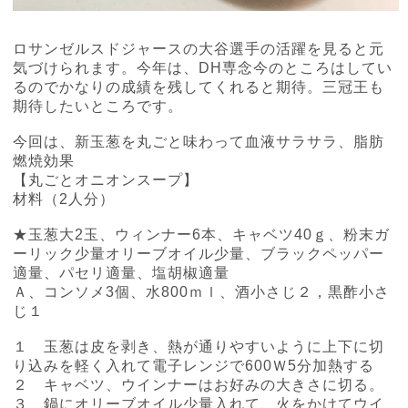
ロサンゼルスドジャースの大谷選手の活躍を見ると元
気づけられます。今年は、
DH
専念今のところはしてい
るのでかなりの成績を残してくれると期待。三冠王も
期待したいところです。
今回は、新玉葱を丸ごと味わって血液サラサラ、脂肪
燃焼効果
【丸ごとオニオンスープ】
材料（
2
人分）
★玉葱大
2
玉、ウィンナー
6
本、キャベツ
40
ｇ、粉末ガ
ーリック少量オリーブオイル少量、ブラックペッパー
適量、パセリ適量、塩胡椒適量
Ａ、コンソメ
3
個、水
800
ｍｌ、酒小さじ２，黒酢小さ
じ１
１ 玉葱は皮を剥き、熱が通りやすいように上下に切
り込みを軽く入れて電子レンジで
600
Ｗ
5
分加熱する
２ キャベツ、ウインナーはお好みの大きさに切る。
３ 鍋にオリーブオイル少量入れて、火をかけてウイ