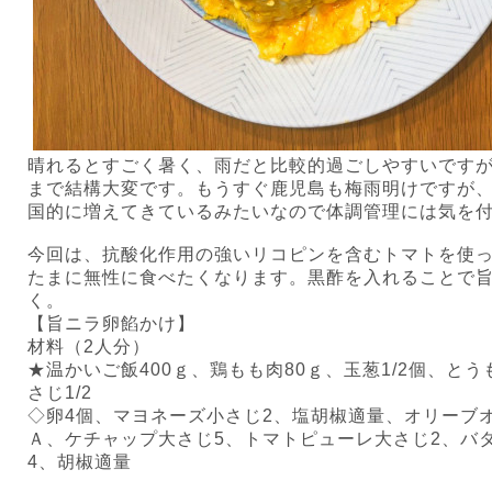
晴れるとすごく暑く、雨だと比較的過ごしやすいです
まで結構大変です。もうすぐ鹿児島も梅雨明けですが
国的に増えてきているみたいなので体調管理には気を
今回は、抗酸化作用の強いリコピンを含むトマトを使
たまに無性に食べたくなります。黒酢を入れることで
く。
【旨ニラ卵餡かけ】
材料（
2
人分）
★温かいご飯
400
ｇ、鶏もも肉
80
ｇ、玉葱
1/2
個、とう
さじ
1/2
◇卵
4
個、マヨネーズ小さじ
2
、塩胡椒適量、オリーブ
Ａ、ケチャップ大さじ
5
、トマトピューレ大さじ
2
、バ
4
、胡椒適量