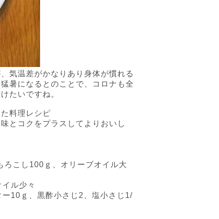
が、気温差がかなりあり身体が慣れる
、猛暑になるとのことで、コロナも全
付けたいですね。
った料理レシピ
旨味とコクをプラスしてよりおいし
もろこし
100
ｇ、オリーブオイル大
オイル少々
ター
10
ｇ、黒酢小さじ
2
、塩小さじ
1/