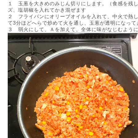
１ 玉葱を大きめのみじん切りにします。（食感を残
ズ、塩胡椒を入れてかき混ぜます
２ フライパンにオリーブオイルを入れて、中火で熱
て
3
分ほどへらで炒めて火を通し、玉葱が透明になって
３ 弱火にして、Ａを加えて、全体に味がなじむよう